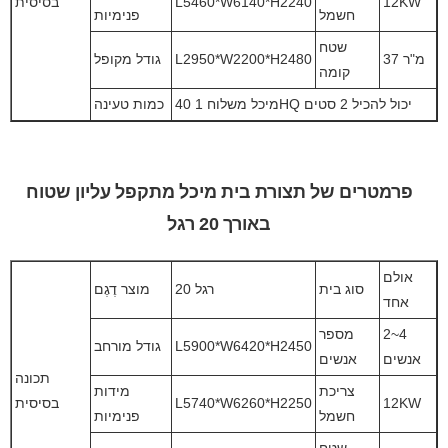
12KW
L5460*W6140*H2240
בסיסית
חשמל
פנימיות
שטח
37 מ"ר
L2950*W2200*H2480
גודל מקופל
קומה
מיכל משלוח 1 40HQ יכול להכיל 2 סטים
כמות טעינה
פרמטרים של תצורת בית מיכל מתקפל עליון שטוח
באורך 20 רגל
אולם
סוג בית
20 רגל
מוצר דֶגֶם
אחד
2~4
מספר
L5900*W6420*H2450
גודל מורחב
אנשים
אנשים
תכונה
צריכת
מידות
12KW
L5740*W6260*H2250
בסיסית
חשמל
פנימיות
שטח