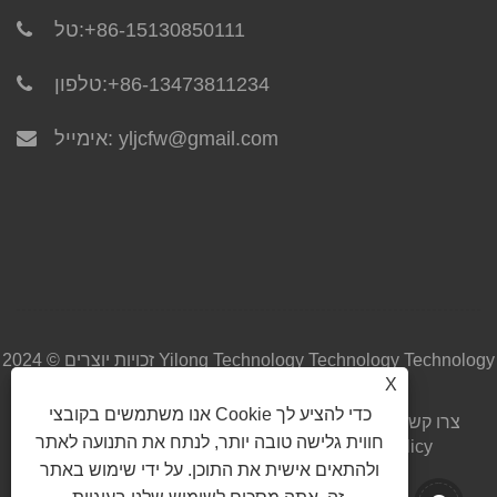
+86-15130850111
טל:
+86-13473811234
טלפון:
yljcfw@gmail.com
אימייל:
זכויות יוצרים © 2024 Yilong Technology Technology Technology
X
Co. בע"מ כל הזכויות שמורות.
אנו משתמשים בקובצי Cookie כדי להציע לך
צרו קשר
שלח שאילתה
הורד
חֲדָשׁוֹת
מוצרים
עלינו
בית
חווית גלישה טובה יותר, לנתח את התנועה לאתר
Privacy Policy
XML
RSS
Sitemap
קישורים
ולהתאים אישית את התוכן. על ידי שימוש באתר