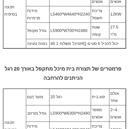
אנשים
אנשים
תכונה
צריכת
מידות
12KW
L5460*W4640*H2240
בסיסית
חשמל
פנימיות
27.5
שטח
L5900*W700*H2480
גודל מקופל
מ"ר
קומה
מיכל משלוח 1 40HQ יכול להכיל 6 סטים
כמות טעינה
פרמטרים של תצורת בית מיכל מתקפל באורך 20 רגל
הניתנים להרחבה
אולם
סוג בית
20 רגל
מוצר דֶגֶם
אחד
2~4
מספר
L5900*W6300*H2480
גודל מורחב
אנשים
אנשים
תכונה
צריכת
מידות