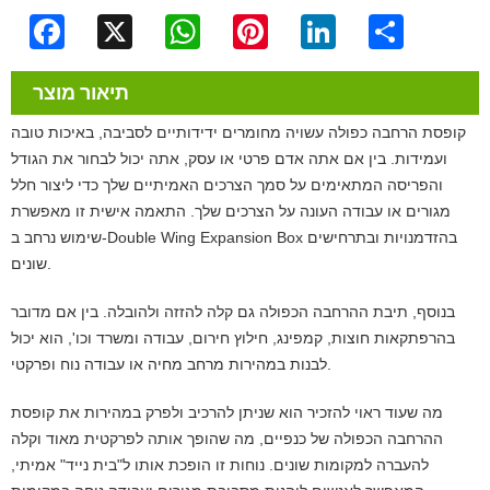
Facebook
X
WhatsApp
Pinterest
LinkedIn
Share
תיאור מוצר
קופסת הרחבה כפולה עשויה מחומרים ידידותיים לסביבה, באיכות טובה
ועמידות. בין אם אתה אדם פרטי או עסק, אתה יכול לבחור את הגודל
והפריסה המתאימים על סמך הצרכים האמיתיים שלך כדי ליצור חלל
מגורים או עבודה העונה על הצרכים שלך. התאמה אישית זו מאפשרת
שימוש נרחב ב-Double Wing Expansion Box בהזדמנויות ובתרחישים
שונים.
בנוסף, תיבת ההרחבה הכפולה גם קלה להזזה ולהובלה. בין אם מדובר
בהרפתקאות חוצות, קמפינג, חילוץ חירום, עבודה ומשרד וכו', הוא יכול
לבנות במהירות מרחב מחיה או עבודה נוח ופרקטי.
מה שעוד ראוי להזכיר הוא שניתן להרכיב ולפרק במהירות את קופסת
ההרחבה הכפולה של כנפיים, מה שהופך אותה לפרקטית מאוד וקלה
להעברה למקומות שונים. נוחות זו הופכת אותו ל"בית נייד" אמיתי,