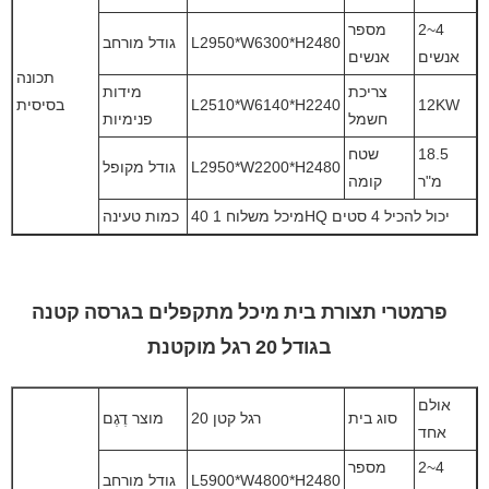
2~4
מספר
L2950*W6300*H2480
גודל מורחב
אנשים
אנשים
תכונה
צריכת
מידות
12KW
L2510*W6140*H2240
בסיסית
חשמל
פנימיות
18.5
שטח
L2950*W2200*H2480
גודל מקופל
מ"ר
קומה
מיכל משלוח 1 40HQ יכול להכיל 4 סטים
כמות טעינה
פרמטרי תצורת בית מיכל מתקפלים בגרסה קטנה
בגודל 20 רגל מוקטנת
אולם
סוג בית
20 רגל קטן
מוצר דֶגֶם
אחד
2~4
מספר
L5900*W4800*H2480
גודל מורחב