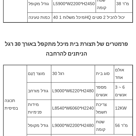
38 מ"ר
L5900*W2200*H2450
גודל מקופל
קומה
מיכל משלוח 1 40HQ יכול להכיל 2 סטים
כמות טעינה
פרמטרים של תצורת בית מיכל מתקפל באורך 30 רגל
הניתנים להרחבה
אולם
סוג בית
30 רגל
מוצר דֶגֶם
אחד
3 ~ 6
מספר
L9000*W6220*H2480
גודל מורחב
אנשים
אנשים
תכונה
צריכת
מידות
12KW
L8540*W6060*H2240
בסיסית
חשמל
פנימיות
שטח
56 מ"ר
L9000*W2200*H2480
גודל מקופל
קומה