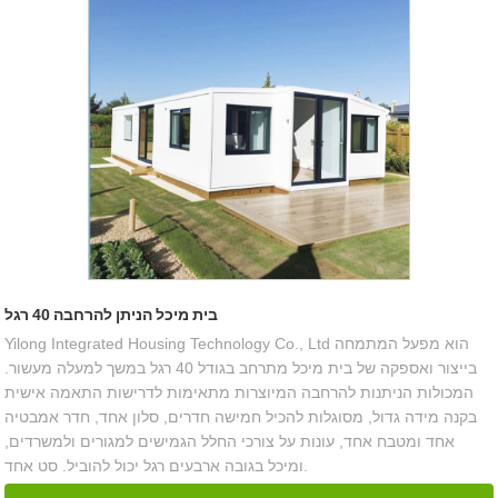
בית מיכל הניתן להרחבה 40 רגל
Yilong Integrated Housing Technology Co., Ltd הוא מפעל המתמחה
בייצור ואספקה ​​של בית מיכל מתרחב בגודל 40 רגל במשך למעלה מעשור.
המכולות הניתנות להרחבה המיוצרות מתאימות לדרישות התאמה אישית
בקנה מידה גדול, מסוגלות להכיל חמישה חדרים, סלון אחד, חדר אמבטיה
אחד ומטבח אחד, עונות על צורכי החלל הגמישים למגורים ולמשרדים,
ומיכל בגובה ארבעים רגל יכול להוביל. סט אחד.