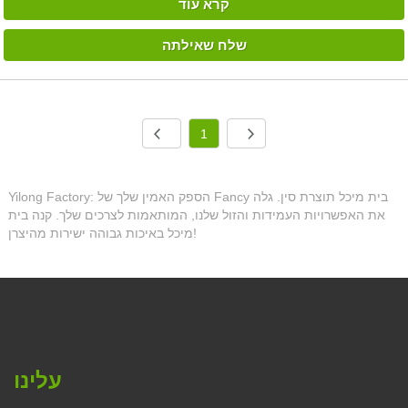
קרא עוד
שלח שאילתה
1
Yilong Factory: הספק האמין שלך של Fancy בית מיכל תוצרת סין. גלה
את האפשרויות העמידות והזול שלנו, המותאמות לצרכים שלך. קנה בית
מיכל באיכות גבוהה ישירות מהיצרן!
עלינו