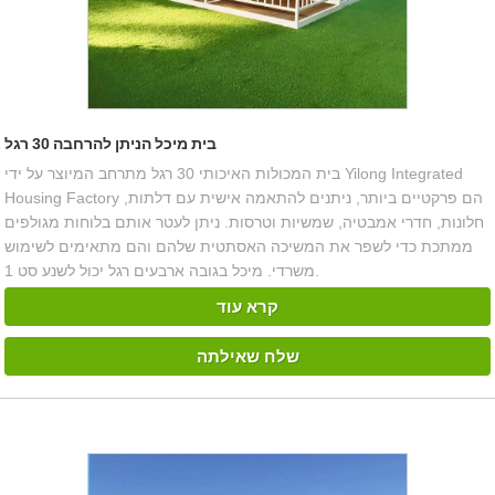
בית מיכל הניתן להרחבה 30 רגל
בית המכולות האיכותי 30 רגל מתרחב המיוצר על ידי Yilong Integrated
Housing Factory הם פרקטיים ביותר, ניתנים להתאמה אישית עם דלתות,
חלונות, חדרי אמבטיה, שמשיות וטרסות. ניתן לעטר אותם בלוחות מגולפים
ממתכת כדי לשפר את המשיכה האסתטית שלהם והם מתאימים לשימוש
משרדי. מיכל בגובה ארבעים רגל יכול לשנע סט 1.
קרא עוד
שלח שאילתה