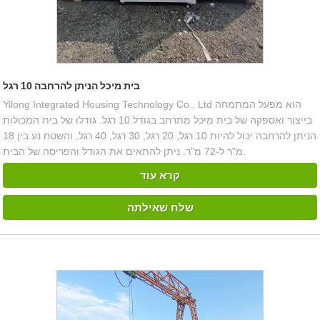
בית מיכל הניתן להרחבה 10 רגל
Yilong Integrated Housing Technology Co., Ltd הוא מפעל המתמחה
בייצור ואספקה ​​של בית מיכל מתרחב בגודל 10 רגל. גודלו של בית המכולות
הניתן להרחבה יכול להיות 10 רגל, 20 רגל, 30 רגל, 40 רגל, והשטח נע בין 18
מ"ר ל-72 מ"ר. ניתן להתאים את הגודל והפריסה של הבית.
קרא עוד
שלח שאילתה