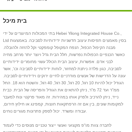
בית מיכל
בתי המכולות המיוצרים על ידי Hebei Yilong Integrated House Co.,
Ltd בסין מאמצים תפיסות עיצוב חדשניות ידידותיות לסביבה. באמצעות
מבנה הקיפול הכפול, הנפח המקופל קומפקטי וקל להזזה ולהובלה.
כאשר הכנפיים הכפולות נפרשות, חלל הבית גדל ויוצר יותר מרחב מחיה
לבני אדם. אפשרות, עיצוב הבית הכולל עשוי מחומרים ידידותיים
לסביבה, כגון פלדה ניתנת למחזור, לוחות ידידותיים לסביבה וכו', אשר
עונה על הדרישות של אנשים מודרניים לחיים ירוקים וידידותיים לסביבה.
הגודל יכול להיות 10 רגל, 20 רגל, 30 רגל, 40 רגל, והשטח הוא 18. החל
ממ"ר ועד 72 מ"ר, ניתן להתאים את הגודל והפריסה של הבית. כבית
נייד, ניתן להרכיב ולפרק אותו במהירות. זה מאוד פרקטי ונוח למעבר
למקומות שונים, בין אם זה הרפתקאות חוצות, קמפינג או חילוץ חירום,
עבודה ומשרד. יכול לספק פתרונות מגורים נוחים.
לחברה צוות מו"פ מקצועי ואנשי ייצור טכניים מנוסים כדי לעמוד