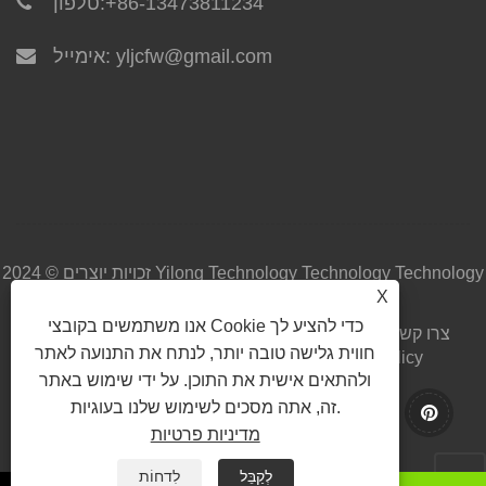
+86-13473811234
טלפון:
yljcfw@gmail.com
אימייל:
זכויות יוצרים © 2024 Yilong Technology Technology Technology
X
Co. בע"מ כל הזכויות שמורות.
אנו משתמשים בקובצי Cookie כדי להציע לך
צרו קשר
שלח שאילתה
הורד
חֲדָשׁוֹת
מוצרים
עלינו
בית
חווית גלישה טובה יותר, לנתח את התנועה לאתר
Privacy Policy
XML
RSS
Sitemap
קישורים
ולהתאים אישית את התוכן. על ידי שימוש באתר
זה, אתה מסכים לשימוש שלנו בעוגיות.
מדיניות פרטיות
לְקַבֵּל
לִדחוֹת