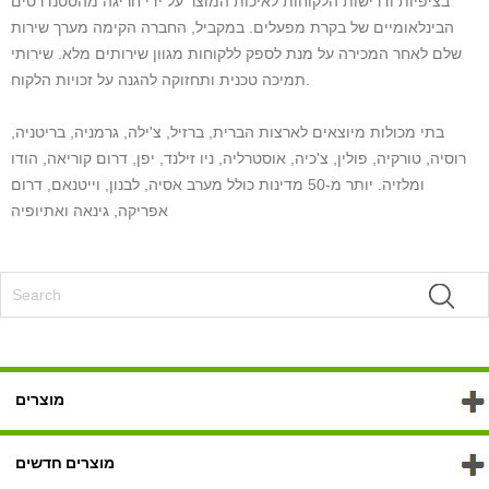
בציפיות ודרישות הלקוחות לאיכות המוצר על ידי חריגה מהסטנדרטים
הבינלאומיים של בקרת מפעלים. במקביל, החברה הקימה מערך שירות
שלם לאחר המכירה על מנת לספק ללקוחות מגוון שירותים מלא. שירותי
תמיכה טכנית ותחזוקה להגנה על זכויות הלקוח.
בתי מכולות מיוצאים לארצות הברית, ברזיל, צ'ילה, גרמניה, בריטניה,
רוסיה, טורקיה, פולין, צ'כיה, אוסטרליה, ניו זילנד, יפן, דרום קוריאה, הודו
ומלזיה. יותר מ-50 מדינות כולל מערב אסיה, לבנון, וייטנאם, דרום
אפריקה, גינאה ואתיופיה
מוצרים
מוצרים חדשים