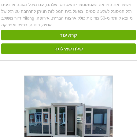
משפר את המראה האטמוספרי והאסתטי שלהם, עם מיכל בגובה ארבעים
רגל המסוגל לשנע 2 סטים. מפעל בית המכולות הניתן להרחבה 20 רגל של
דיור משולב Yilong מיוצא ליותר מ-50 מדינות כולל ארצות הברית, אירופה,
אסיה, רוסיה, ברזיל ואפריקה.
קרא עוד
שלח שאילתה