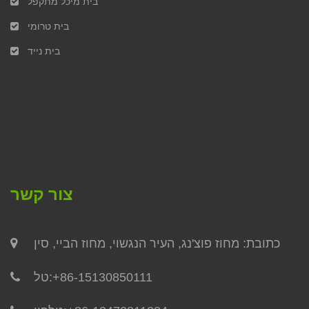
בית מיכל מתקפל
בית טרומי
בית נייד
צור קשר
כתובת: מחוז פוצ'נג, העיר הנגשוי, מחוז הביי, סין
+86-15130850111
טל: